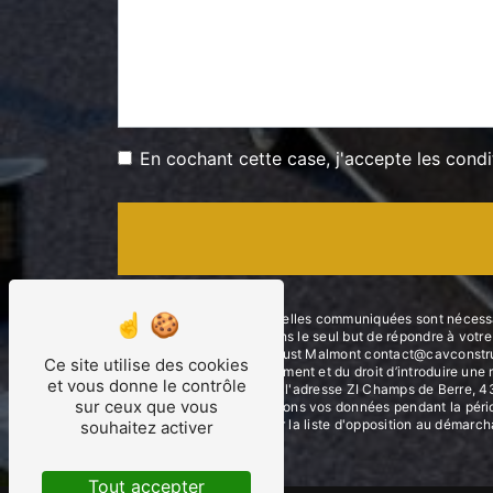
En cochant cette case, j'accepte les condi
** Les données personnelles communiquées sont nécessai
et ses sous-traitants dans le seul but de répondre à 
de Berre, 43240 Saint Just Malmont contact@cavconstruction
Ce site utilise des cookies
consentement à tout moment et du droit d’introduire une 
et vous donne le contrôle
droits par voie postale à l'adresse ZI Champs de Berre, 4
sur ceux que vous
demandé. Nous conservons vos données pendant la période 
droit de vous inscrire sur la liste d'opposition au démar
souhaitez activer
Tout accepter