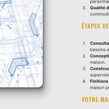
personnal
Qualité 
commodité
ÉTAPES D
Consultat
besoins e
Concept
maison.
Construc
supervisi
Finitions
maison pr
VOTRE MA