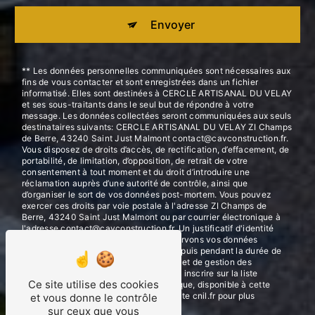
Envoyer
** Les données personnelles communiquées sont nécessaires aux
fins de vous contacter et sont enregistrées dans un fichier
informatisé. Elles sont destinées à CERCLE ARTISANAL DU VELAY
et ses sous-traitants dans le seul but de répondre à votre
message. Les données collectées seront communiquées aux seuls
destinataires suivants: CERCLE ARTISANAL DU VELAY ZI Champs
de Berre, 43240 Saint Just Malmont contact@cavconstruction.fr.
Vous disposez de droits d’accès, de rectification, d’effacement, de
portabilité, de limitation, d’opposition, de retrait de votre
consentement à tout moment et du droit d’introduire une
réclamation auprès d’une autorité de contrôle, ainsi que
d’organiser le sort de vos données post-mortem. Vous pouvez
exercer ces droits par voie postale à l'adresse ZI Champs de
Berre, 43240 Saint Just Malmont ou par courrier électronique à
l'adresse contact@cavconstruction.fr. Un justificatif d'identité
pourra vous être demandé. Nous conservons vos données
pendant la période de prise de contact puis pendant la durée de
prescription légale aux fins probatoires et de gestion des
contentieux. Vous avez le droit de vous inscrire sur la liste
Ce site utilise des cookies
d'opposition au démarchage téléphonique, disponible à cette
adresse:
Bloctel.gouv.fr
. Consultez le site cnil.fr pour plus
et vous donne le contrôle
d’informations sur vos droits.
sur ceux que vous