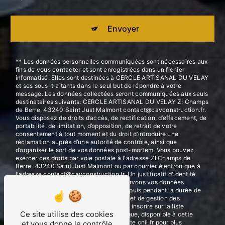
Envoyer
** Les données personnelles communiquées sont nécessaires aux
fins de vous contacter et sont enregistrées dans un fichier
informatisé. Elles sont destinées à CERCLE ARTISANAL DU VELAY
et ses sous-traitants dans le seul but de répondre à votre
message. Les données collectées seront communiquées aux seuls
destinataires suivants: CERCLE ARTISANAL DU VELAY ZI Champs
de Berre, 43240 Saint Just Malmont contact@cavconstruction.fr.
Vous disposez de droits d’accès, de rectification, d’effacement, de
portabilité, de limitation, d’opposition, de retrait de votre
consentement à tout moment et du droit d’introduire une
réclamation auprès d’une autorité de contrôle, ainsi que
d’organiser le sort de vos données post-mortem. Vous pouvez
exercer ces droits par voie postale à l'adresse ZI Champs de
Berre, 43240 Saint Just Malmont ou par courrier électronique à
l'adresse contact@cavconstruction.fr. Un justificatif d'identité
pourra vous être demandé. Nous conservons vos données
pendant la période de prise de contact puis pendant la durée de
prescription légale aux fins probatoires et de gestion des
contentieux. Vous avez le droit de vous inscrire sur la liste
Ce site utilise des cookies
d'opposition au démarchage téléphonique, disponible à cette
adresse:
Bloctel.gouv.fr
. Consultez le site cnil.fr pour plus
et vous donne le contrôle