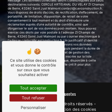
message. Les données collectées seront communiquées aux seuls
destinataires suivants: CERCLE ARTISANAL DU VELAY ZI Champs
de Berre, 43240 Saint Just Malmont contact@cavconstruction.fr.
Vous disposez de droits d’accès, de rectification, d’effacement, de
portabilité, de limitation, d’opposition, de retrait de votre
consentement à tout moment et du droit d’introduire une
réclamation auprès d’une autorité de contrôle, ainsi que
d’organiser le sort de vos données post-mortem. Vous pouvez
exercer ces droits par voie postale à l'adresse ZI Champs de
Berre, 43240 Saint Just Malmont ou par courrier électronique à
l'adresse contact@cavconstruction.fr. Un justificatif d'identité
pourra vous être demandé. Nous conservons vos données
pendant la période de prise de contact puis pendant la durée de
prescription légale aux fins probatoires et de gestion des
contentieux. Vous avez le droit de vous inscrire sur la liste
Ce site utilise des cookies
d'opposition au démarchage téléphonique, disponible à cette
adresse:
Bloctel.gouv.fr
. Consultez le site cnil.fr pour plus
et vous donne le contrôle
d’informations sur vos droits.
sur ceux que vous
souhaitez activer
Tout accepter
Recherches fréquentes
Tout refuser
©
Vistalid
- 2026 - Tous droits réservés -
Personnaliser
Mentions légales
-
Gestion des cookies